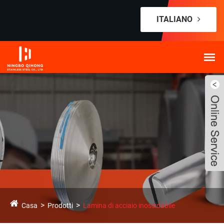
ITALIANO
Casa
Prodotti
Lamina di acciaio inossidabile
Live