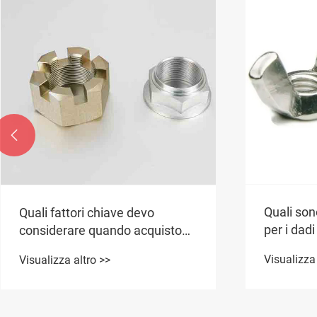

Quali sono
Quali fattori chiave devo
per i dadi
considerare quando acquisto
inossidab
dadi in acciaio inossidabile?
Visualizza 
Visualizza altro >>