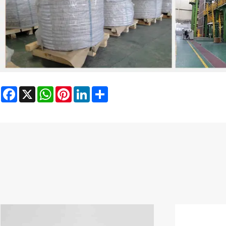
Facebook
X
WhatsApp
Pinterest
LinkedIn
Share