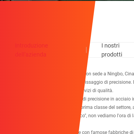
Introduzione
I nostri
dell'azienda
prodotti
Ningbo Qihong Stainless Steel Co., Ltd. con sede a Ningbo, Cina.
lavorazione e produzione di elementi di fissaggio di precisione. B
qualificati, per fornire ai nostri clienti servizi di qualità.
I prodotti principali includono materiali di precisione in acciaio 
Per essere il fornitore professionale di prima classe del settore, a
assistenza reciproca, servizio simbiotico", non vediamo l'ora di
Qihong ha collaborato profondamente con famose fabbriche di acc