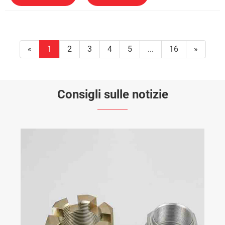
«
1
2
3
4
5
...
16
»
Consigli sulle notizie
Come giudicare la qualità della lamiera di
acciaio inossidabile dall'aspetto?
Visualizza altro >>